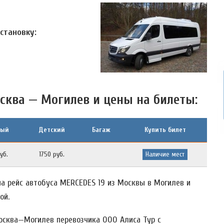
остановку:
сква — Могилев и цены на билеты:
лый
Детский
Багаж
Купить билет
уб.
1750 руб.
Наличие мест
а рейс автобуса MERCEDES 19 из Москвы в Могилев и
ой.
осква—Могилев перевозчика ООО Алиса Тур c