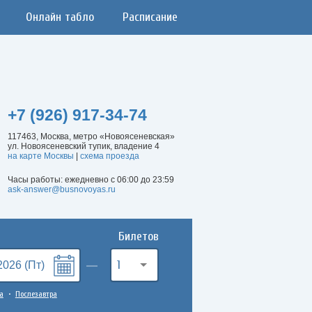
Онлайн табло
Расписание
+7 (926) 917-34-74
117463, Москва, метро «Новоясеневская»
ул. Новоясеневский тупик, владение 4
на карте Москвы
|
схема проезда
Часы работы: ежедневно с 06:00 до 23:59
ask-answer@busnovoyas.ru
Билетов
1
а
Послезавтра
•