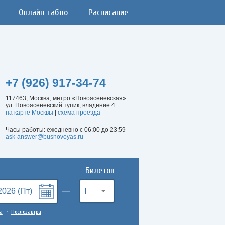
Онлайн табло
Расписание
+7 (926) 917-34-74
117463, Москва, метро «Новоясеневская»
ул. Новоясеневский тупик, владение 4
на карте Москвы
|
схема проезда
Часы работы: ежедневно с 06:00 до 23:59
ask-answer@busnovoyas.ru
Билетов
1
а
Послезавтра
•