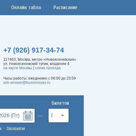
Онлайн табло
Расписание
+7 (926) 917-34-74
117463, Москва, метро «Новоясеневская»
ул. Новоясеневский тупик, владение 4
на карте Москвы
|
схема проезда
Часы работы: ежедневно с 06:00 до 23:59
ask-answer@busnovoyas.ru
Билетов
1
а
Послезавтра
•