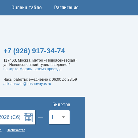
Онлайн табло
Расписание
+7 (926) 917-34-74
117463, Москва, метро «Новоясеневская»
ул. Новоясеневский тупик, владение 4
на карте Москвы
|
схема проезда
Часы работы: ежедневно с 06:00 до 23:59
ask-answer@busnovoyas.ru
Билетов
1
а
Послезавтра
•