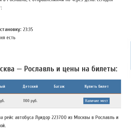
:
остановку:
23:35
дня есть
сква — Рославль и цены на билеты:
лый
Детский
Багаж
Купить билет
уб.
1100 руб.
Наличие мест
а рейс автобуса Луидор 223700 из Москвы в Рославль и
ой.