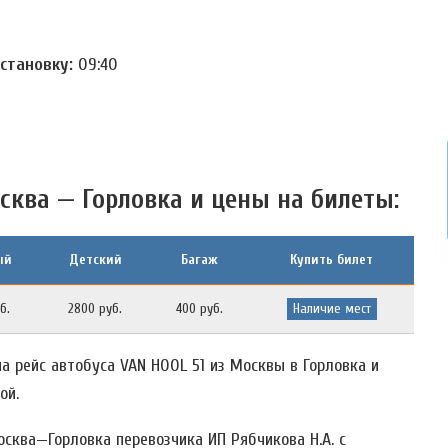
остановку:
09:40
сква — Горловка и цены на билеты:
ый
Детский
Багаж
Купить билет
б.
2800 руб.
400 руб.
Наличие мест
а рейс автобуса VAN HOOL 51 из Москвы в Горловка и
ой.
сква—Горловка перевозчика ИП Рябчикова Н.А. c