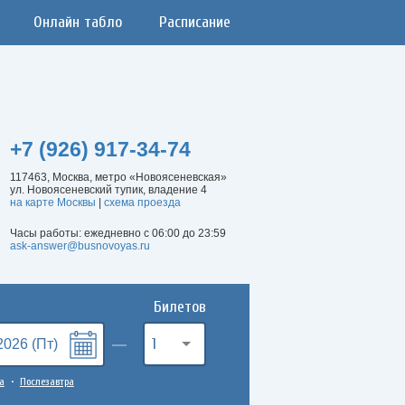
Онлайн табло
Расписание
+7 (926) 917-34-74
117463, Москва, метро «Новоясеневская»
ул. Новоясеневский тупик, владение 4
на карте Москвы
|
схема проезда
Часы работы: ежедневно с 06:00 до 23:59
ask-answer@busnovoyas.ru
Билетов
1
а
Послезавтра
•