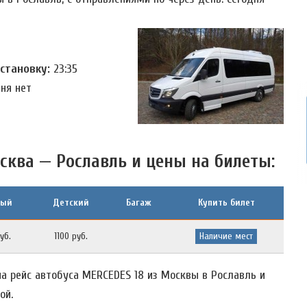
остановку:
23:35
дня нет
сква — Рославль и цены на билеты:
лый
Детский
Багаж
Купить билет
уб.
1100 руб.
Наличие мест
а рейс автобуса MERCEDES 18 из Москвы в Рославль и
ой.