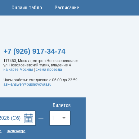
Онлайн табло
Расписание
+7 (926) 917-34-74
117463, Москва, метро «Новоясеневская»
ул. Новоясеневский тупик, владение 4
на карте Москвы
|
схема проезда
Часы работы: ежедневно с 06:00 до 23:59
ask-answer@busnovoyas.ru
Билетов
1
а
Послезавтра
•