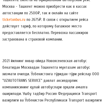
Москва - Ташкент можно приобрести как в кассах
автостанции по 2500₽, так и онлайн на сайте
ticketonbus.ru
по 2675₽. В связи с открытием рейса
действует тариф, по которому багажное место
предоставляется бесплатно. Перевозка пассажиров
застрахована в страховой компании.
2021 йилнинг январ ойида Новоясеневская автобус
бекатидан Москвадан Тошкентга мунтазам автобус
хизмати очилди. Ўзбекистонга тўғридан-тўғри рейслар ООО
"UZAUTOTRANS SERVICE" давлат аксиядорлик
компаниясининг қулай автобуслари орқали амалга
оширилади. Ушбу тадбир Россия Федерацияси Transport
вазирлиги ва Ўзбекистон Республикаси Transport вазирлиги