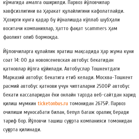
кўмагида амалга оширилди. Парвоз йўловчилар
хавфсизлигини ва ҳаракат қулайлигини кафолатлайди.
Ҳозирги кунга қадар бу йўналишда кўплаб шубҳали
воситачи компаниялар, ҳатто фақат scammers ҳам
фаолият олиб бормоқда.
Йўловчиларга қулайлик яратиш мақсадида ҳар жума куни
соат 14: 00 да новоясеневская автобус бекатидан
қатновлар йўлга қўйилади. Автобуслар Тошкентдаги
Марказий автобус бекатига етиб келади. Москва-Тошкент
расмий автобус қатнови учун чипталарни 2500₽ автобус
бекати кассаларидан ёки онлайн тарзда веб-сайтдан харид
қилиш мумкин
ticketonbus.ru
томонидан 2675₽. Парвоз
очилиши муносабати билан, бепул багаж оралиқ беради
тариф бор. Йўловчи ташиш суғурта компанияси томонидан
суғурта қилинади.